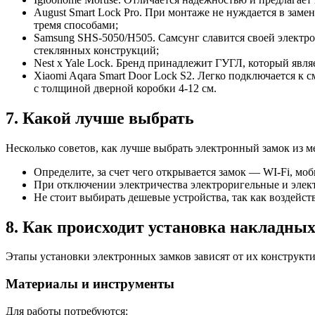
August Smart Lock Pro. При монтаже не нуждается в зам
тремя способами;
Samsung SHS-5050/H505. Самсунг славится своей электрон
стеклянных конструкций;
Nest x Yale Lock. Бренд принадлежит ГУГЛ, который явля
Xiaomi Aqara Smart Door Lock S2. Легко подключается к с
с толщиной дверной коробки 4-12 см.
7. Какой лучше выбрать
Несколько советов, как лучше выбрать электронный замок из м
Определите, за счет чего открывается замок — WI-Fi, моби
При отключении электричества электроригельные и элек
Не стоит выбирать дешевые устройства, так как воздейс
8. Как происходит установка накладных
Этапы установки электронных замков зависят от их конструкт
Материалы и инструменты
Для работы потребуются: