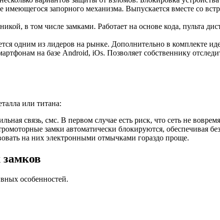
ене имеющегося запорного механизма. Выпускается вместе со в
икой, в том числе замками. Работает на основе кода, пульта д
ется одним из лидеров на рынке. Дополнительно в комплекте иде
мартфонам на базе Android, iOs. Позволяет собственнику отследи
еталла или титана:
льная связь, смс. В первом случае есть риск, что сеть не вовре
тромоторные замки автоматически блокируются, обеспечивая без
твовать на них электронными отмычками гораздо проще.
 замков
ивных особенностей.