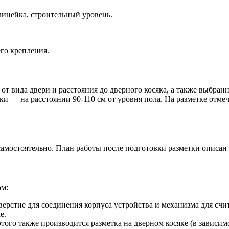
линейка, строительный уровень.
го крепления.
от вида двери и расстояния до дверного косяка, а также выбран
ки — на расстоянии 90-110 см от уровня пола. На разметке отмеч
самостоятельно. План работы после подготовки разметки описан
ом:
верстие для соединения корпуса устройства и механизма для счи
е.
этого также производится разметка на дверном косяке (в зависим