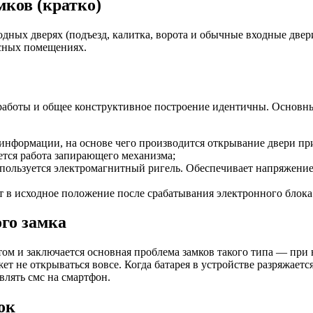
мков (кратко)
одных дверях (подъезд, калитка, ворота и обычные входные две
исных помещениях.
 работы и общее конструктивное построение идентичны. Основн
 информации, на основе чего производится открывание двери пр
ется работа запирающего механизма;
пользуется электромагнитный ригель. Обеспечивает напряжение
 в исходное положение после срабатывания электронного блока 
го замка
том и заключается основная проблема замков такого типа — при 
т не открываться вовсе. Когда батарея в устройстве разряжаетс
лять смс на смартфон.
ок