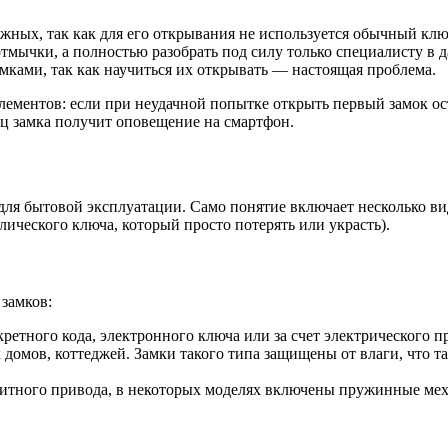
ных, так как для его открывания не используется обычный ключ
тмычки, а полностью разобрать под силу только специалисту в 
мками, так как научиться их открывать — настоящая проблема.
лементов: если при неудачной попытке открыть первый замок ос
ец замка получит оповещение на смартфон.
ля бытовой эксплуатации. Само понятие включает несколько ви
ического ключа, который просто потерять или украсть).
замков:
етного кода, электронного ключа или за счет электрического пр
 домов, коттеджей. Замки такого типа защищены от влаги, что т
нитного привода, в некоторых моделях включены пружинные мех