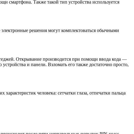
ощи смартфона. Также такой тип устройства используется
же электронные решения могут комплектоваться обычными
ттеджей. Открывание производится при помощи ввода кода —
о устройства и панели. Взломать его также достаточно просто,
характеристик человека: сетчатки глаза, отпечатки пальца
а происходит после пяти неправильных попыток PIN-кода;