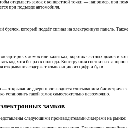
тобы открывать замок с конкретной точки — например, при пом
ется при подъезде автомобиля.
ый брелок, который подаёт сигнал на электронную панель. Так
гоквартирных домов или калитках, воротах частных домов и ко
ть код хотя бы раз в полгода. Конструкция состоит из запорног
ля открывания содержат композицию из цифр и букв.
 — открывание двери производится считыванием биометрических 
ако установить такой замок самостоятельно невозможно.
 электронных замков
представлены следующими производителями-лидерами на рынке:
т несколько вариантов защиты от взломов. Блокировка устройств