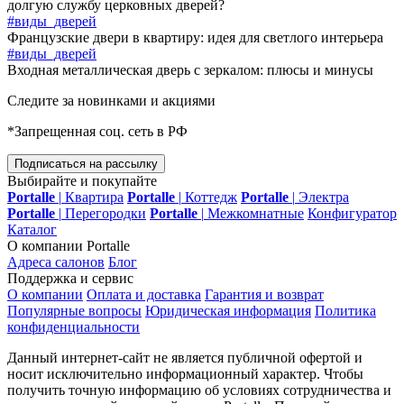
долгую службу церковных дверей?
#виды_дверей
Французские двери в квартиру: идея для светлого интерьера
#виды_дверей
Входная металлическая дверь с зеркалом: плюсы и минусы
Следите за новинками и акциями
*Запрещенная соц. сеть в РФ
Подписаться на рассылку
Выбирайте и покупайте
Portalle
|
Квартира
Portalle
|
Коттедж
Portalle
|
Электра
Portalle
|
Перегородки
Portalle
|
Межкомнатные
Конфигуратор
Каталог
О компании Portalle
Адреса салонов
Блог
Поддержка и сервис
О компании
Оплата и доставка
Гарантия и возврат
Популярные вопросы
Юридическая информация
Политика
конфиденциальности
Данный интернет-сайт не является публичной офертой и
носит исключительно информационный характер. Чтобы
получить точную информацию об условиях сотрудничества и