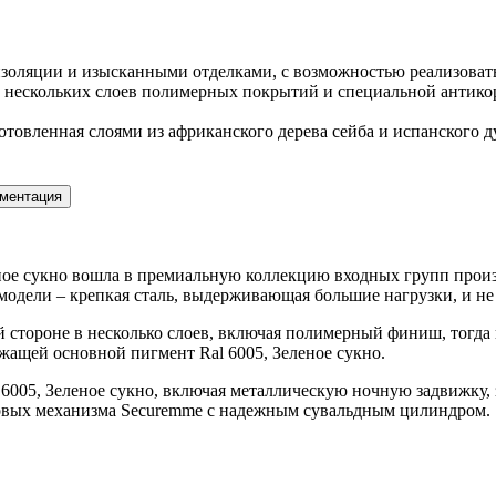
ляции и изысканными отделками, с возможностью реализовать 
 нескольких слоев полимерных покрытий и специальной антикор
отовленная слоями из африканского дерева сейба и испанского 
ментация
еное сукно вошла в премиальную коллекцию входных групп произв
модели – крепкая сталь, выдерживающая большие нагрузки, и не
 стороне в несколько слоев, включая полимерный финиш, тогда
жащей основной пигмент Ral 6005, Зеленое сукно.
6005, Зеленое сукно, включая металлическую ночную задвижку, 
ковых механизма Securemme с надежным сувальдным цилиндром.