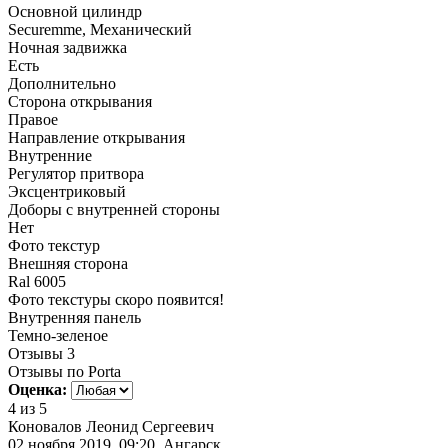
Основной цилиндр
Securemme, Механический
Ночная задвижка
Есть
Дополнительно
Сторона открывания
Правое
Направление открывания
Внутренние
Регулятор притвора
Эксцентриковый
Доборы с внутренней стороны
Нет
Фото текстур
Внешняя сторона
Ral 6005
Фото текстуры скоро появится!
Внутренняя панель
Темно-зеленое
Отзывы
3
Отзывы по Porta
Оценка:
4
из 5
Коновалов Леонид Сергеевич
02 ноября 2019, 09:20, Ангарск