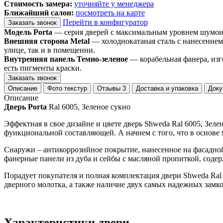
Стоимость замера:
уточняйте у менеджера
Ближайший салон:
посмотреть на карте
Перейти в конфигуратор
Заказать звонок
Модель Porta
— серия дверей с максимальным уровнем шумоизо
Внешняя сторона Metal
— холоднокатаная сталь с нанесением
улице, так и в помещении.
Внутренняя панель Темно-зеленое
— корабельная фанера, изг
есть пигменты краски.
Заказать звонок
Описание
Фото текстур
Отзывы
3
Доставка и упаковка
Доку
Описание
Дверь Porta
Ral 6005, Зеленое сукно
Эффектная в свое дизайне и цвете дверь Shweda Ral 6005, Зел
функциональной составляющей. А начнем с того, что в основе 
Снаружи – антикоррозийное покрытие, нанесенное на фасадной
фанерные панели из дуба и сейбы с масляной пропиткой, содер
Порадует покупателя и полная комплектация двери Shweda Ral 
дверного молотка, а также наличие двух самых надежных зам
Характеристики двери