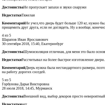
Достоинства
Не пропускает запахи и звуки снаружи
Недостатки
Тяжелая
Комментарий
Не учел,что дверь будет больше 120 кг, нужно б
прищемить друг друга, если не доглядеть. Ну а вообще, конечн
4
из 5
Шарапов Иван Ярославович
30 сентября 2018, 15:40, Екатеринбург
Достоинства
Шумоизоляция отличная, для меня это было осно
Недостатки
Рассчитывал на более быстрое изготовление двери.
Комментарий
Дверь нужна была нестандартного размера, поэт
на работу дорогих соседей.
5
из 5
Горбунова Дарья Викторовна
28 июля 2018, 14:45, Мурманск
Достоинства
Внешний вид, выбор декоров просто невероятный
Недостатки
нет