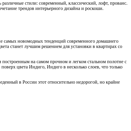
различные стили: современный, классический, лофт, прованс.
четание трендов интерьерного дизайна и роскоши.
ние самых новомодных тенденций современного домашнего
цвета станет лучшим решением для установки в квартирах со
чи построенным на самом прочном и легком стальном полотне с
оверх цвета Индиго, Индиго в несколько слоев, что только
еденный в России этот относительно недорогой, но крайне