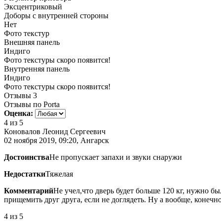
Эксцентриковый
Доборы с внутренней стороны
Нет
Фото текстур
Внешняя панель
Индиго
Фото текстуры скоро появится!
Внутренняя панель
Индиго
Фото текстуры скоро появится!
Отзывы
3
Отзывы по Porta
Оценка:
4
из 5
Коновалов Леонид Сергеевич
02 ноября 2019, 09:20, Ангарск
Достоинства
Не пропускает запахи и звуки снаружи
Недостатки
Тяжелая
Комментарий
Не учел,что дверь будет больше 120 кг, нужно б
прищемить друг друга, если не доглядеть. Ну а вообще, конечн
4
из 5