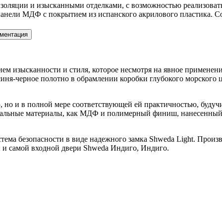
ляции и изысканными отделками, с возможностью реализовать 
нели МДФ с покрытием из испанского акрилового пластика. Со
ментация
ем изысканности и стиля, которое несмотря на явное примене
синя-черное полотно в обрамлении коробки глубокого морского 
ю, но и в полной мере соответствующей ей практичностью, буду
сальные материалы, как МДФ и полимерный финиш, нанесенный п
ема безопасности в виде надежного замка Shweda Light. Произв
 и самой входной двери Shweda Индиго, Индиго.