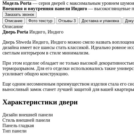
Модель Porta
— серия дверей с максимальным уровнем шумоизо
Внешняя и внутренняя панели Индиго
— высокоглянцевые па
Заказать звонок
Описание
Фото текстур
Отзывы
3
Доставка и упаковка
Доку
Описание
Дверь Porta
Индиго, Индиго
Дверь Shweda Индиго, Индиго можно смело назвать воплощени
дизайна имеет все шансы стать классикой. Идеально ровное ис
светлым интерьером в стиле минимализм.
При этом изделие обладает не только высокой декоративность
терморазрывом. Для его отделки использовались такие универ
усиливает общую конструкцию.
Еще одним несомненным преимуществом изделия стала его сист
выносливый замок станет лучшей защитой для вашей квартиры
Характеристики двери
Дизайн внешней панели
Стиль внешней панели
Панель гладкая
Тип панели