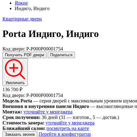
Яркие
Индиго, Индиго
Квартирные двери
Porta
Индиго, Индиго
Код двери: P-P000P00001754
Получить PDF
двери
Поделиться
Увеличить
136 700 ₽
Код двери: P-P000P00001754
Модель Porta
— серия дверей с максимальным уровнем шумоизо
Внешняя и внутренняя панели Индиго
— высокоглянцевые па
Монтаж:
уточняйте у менеджера
Срок получения:
36 дней (31 — изготов., 5 — достав.)
Стоимость замера:
уточняйте у менеджера
Ближайший салон:
посмотреть на карте
Перейти в конфигуратор
Заказать звонок