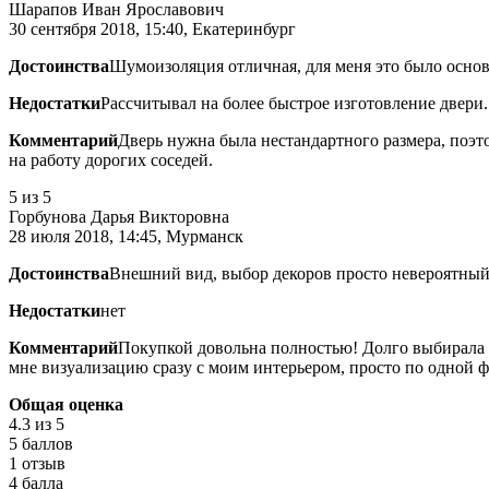
Шарапов Иван Ярославович
30 сентября 2018, 15:40, Екатеринбург
Достоинства
Шумоизоляция отличная, для меня это было осно
Недостатки
Рассчитывал на более быстрое изготовление двери.
Комментарий
Дверь нужна была нестандартного размера, поэт
на работу дорогих соседей.
5
из 5
Горбунова Дарья Викторовна
28 июля 2018, 14:45, Мурманск
Достоинства
Внешний вид, выбор декоров просто невероятный
Недостатки
нет
Комментарий
Покупкой довольна полностью! Долго выбирала д
мне визуализацию сразу с моим интерьером, просто по одной ф
Общая оценка
4.3
из 5
5 баллов
1 отзыв
4 балла