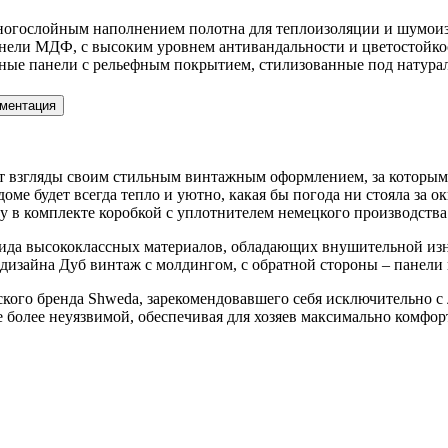
многослойным наполнением полотна для теплоизоляции и шумои
ели МДФ, с высоким уровнем антивандальности и цветостойкост
ые панели с рельефным покрытием, стилизованные под натурал
ментация
т взгляды своим стильным винтажным оформлением, за которым 
ме будет всегда тепло и уютно, какая бы погода ни стояла за 
 в комплекте коробкой с уплотнителем немецкого производства
вида высококлассных материалов, обладающих внушительной из
 дизайна Дуб винтаж с молдингом, с обратной стороны – панел
кого бренда Shweda, зарекомендовавшего себя исключительно с 
е более неуязвимой, обеспечивая для хозяев максимально комфо