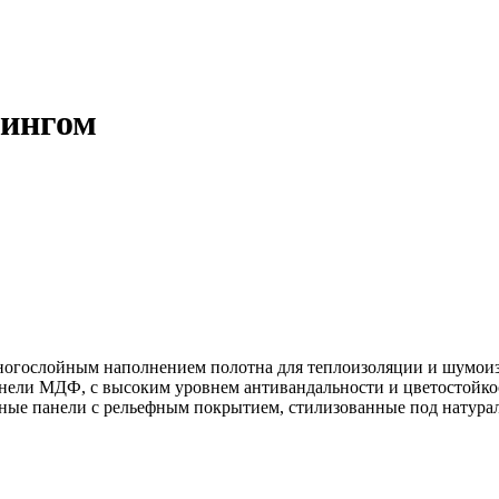
дингом
многослойным наполнением полотна для теплоизоляции и шумои
ели МДФ, с высоким уровнем антивандальности и цветостойкост
ые панели с рельефным покрытием, стилизованные под натурал