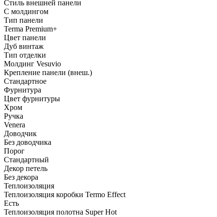
Стиль внешней панели
С молдингом
Тип панели
Terma Premium+
Цвет панели
Дуб винтаж
Тип отделки
Молдинг Vesuvio
Крепление панели (внеш.)
Стандартное
Фурнитура
Цвет фурнитуры
Хром
Ручка
Venera
Доводчик
Без доводчика
Порог
Стандартный
Декор петель
Без декора
Теплоизоляция
Теплоизоляция коробки Termo Effect
Есть
Теплоизоляция полотна Super Нot