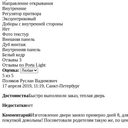
Направление открывания
Внутренние
Регулятор притвора
Эксцентриковый
Доборы с внутренней стороны
Нет
Фото текстур
Внешняя панель
Дуб винтаж
Внутренняя панель
Белый кедр
Отзывы
3
Отзывы по Porta Light
Оценка:
5
из 5
Поляков Руслан Вадимович
17 апреля 2019, 11:19, Санкт-Петербург
Достоинства
Быстро выполнили заказ, теплая дверь
Недостатки
нет
Комментарий
Изготовление двери заняло примерно дней 8, для
покупкой довольны! Посоветовали родителям такую же, по цен