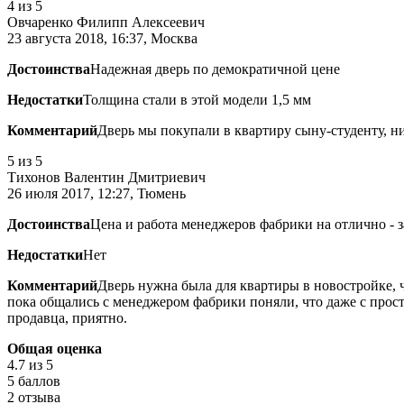
4
из 5
Овчаренко Филипп Алексеевич
23 августа 2018, 16:37, Москва
Достоинства
Надежная дверь по демократичной цене
Недостатки
Толщина стали в этой модели 1,5 мм
Комментарий
Дверь мы покупали в квартиру сыну-студенту, ни
5
из 5
Тихонов Валентин Дмитриевич
26 июля 2017, 12:27, Тюмень
Достоинства
Цена и работа менеджеров фабрики на отлично - 
Недостатки
Нет
Комментарий
Дверь нужна была для квартиры в новостройке, 
пока общались с менеджером фабрики поняли, что даже с прост
продавца, приятно.
Общая оценка
4.7
из 5
5 баллов
2 отзыва