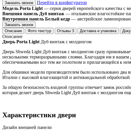
Перейти в конфигуратор
Заказать звонок
Модель Porta Light
— серия дверей европейского качества с 
Внешняя панель Дуб винтаж
— итальянские влагостойкие пан
Внутренняя панель Белый кедр
— австрийские ламинированн
Заказать звонок
Описание
Фото текстур
Отзывы
3
Доставка и упаковка
Доку
Описание
Дверь Porta Light
Дуб винтаж с молдингом
Дверь Shweda Light Дуб винтаж с молдингом сразу приковывае
несколькими терморазрывными слоями. Благодаря им в вашем до
обеспечиваемыми все тем же полотном и прилагающейся к нему
Для обшивки модели производителем было использовано два 
Италии с высокой влагозащитой и антивандальной обработкой
За общую безопасность входной группы отвечает замок российс
которая делает дверь Shweda Light Дуб винтаж с молдингом ещ
Характеристики двери
Дизайн внешней панели