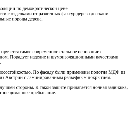
золяции по демократической цене
и с отделками от различных фактур дерева до ткани.
ьные породы дерева.
прячется самое современное стальное основание с
окном. Порадует изделие и шумоизоляционными качествами,
.
носостойкостью. По фасаду были применены полотна МДФ из
и из Австрии с ламинированным рельефным покрытием.
лучшей стороны. К такой защите прилагается ночная задвижка,
ртное домашнее пребывание.