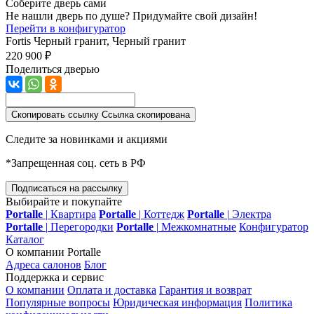
Соберите дверь сами
Не нашли дверь по душе? Придумайте свой дизайн!
Перейти в конфигуратор
Fortis
Черный гранит, Черный гранит
220 900 ₽
Поделиться дверью
Скопировать ссылку
Ссылка скопирована
Следите за новинками и акциями
*Запрещенная соц. сеть в РФ
Подписаться на рассылку
Выбирайте и покупайте
Portalle
|
Квартира
Portalle
|
Коттедж
Portalle
|
Электра
Portalle
|
Перегородки
Portalle
|
Межкомнатные
Конфигуратор
Каталог
О компании Portalle
Адреса салонов
Блог
Поддержка и сервис
О компании
Оплата и доставка
Гарантия и возврат
Популярные вопросы
Юридическая информация
Политика