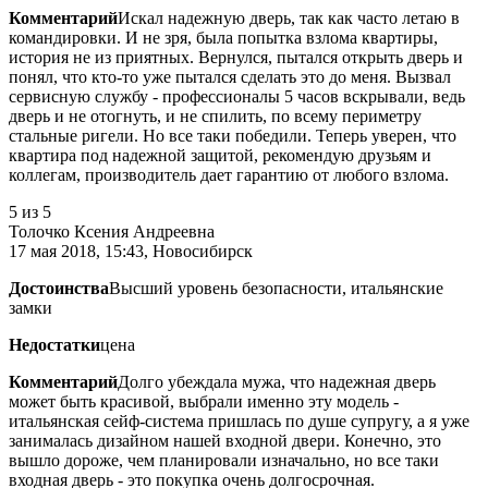
Комментарий
Искал надежную дверь, так как часто летаю в
командировки. И не зря, была попытка взлома квартиры,
история не из приятных. Вернулся, пытался открыть дверь и
понял, что кто-то уже пытался сделать это до меня. Вызвал
сервисную службу - профессионалы 5 часов вскрывали, ведь
дверь и не отогнуть, и не спилить, по всему периметру
стальные ригели. Но все таки победили. Теперь уверен, что
квартира под надежной защитой, рекомендую друзьям и
коллегам, производитель дает гарантию от любого взлома.
5
из 5
Толочко Ксения Андреевна
17 мая 2018, 15:43, Новосибирск
Достоинства
Высший уровень безопасности, итальянские
замки
Недостатки
цена
Комментарий
Долго убеждала мужа, что надежная дверь
может быть красивой, выбрали именно эту модель -
итальянская сейф-система пришлась по душе супругу, а я уже
занималась дизайном нашей входной двери. Конечно, это
вышло дороже, чем планировали изначально, но все таки
входная дверь - это покупка очень долгосрочная.