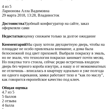
4
из 5
Ларионова Алла Вадимовна
29 марта 2018, 13:28, Владивосток
Достоинства
Удобный конфигуратор на сайте, заказ
оформляли сами
Недостатки
оценку снижаем только за долгое ожидание
Комментарий
Мы сразу хотели двухцветную дверь, чтобы на
площадке не особо привлекала внимание, а дома была
белоснежной под цвет прихожей. Выбрали покраску в эмаль,
но не знали, что технология покраски занимает почти месяц.
Но покупка того стоила, сейчас редко встретишь входную
дверь без черного короба изнутри, а нашу и от межкомнатных
не отличишь - вписалась в квартиру идеально и уже полгода
ни одного нарекания, замки работают тихо и “как по маслу”,
как говорится европейское качество под ключ.
Общая оценка
4.7
из 5
5 баллов
2 отзыва
4 балла