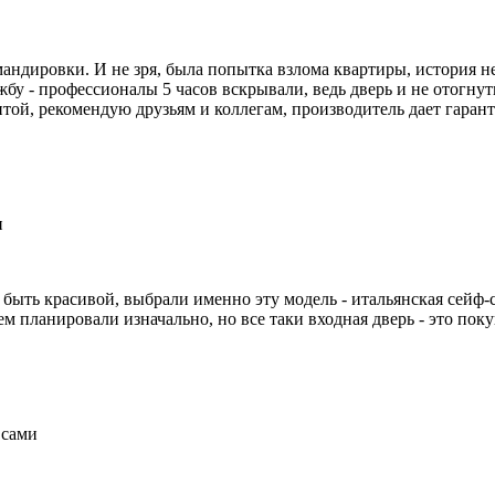
мандировки. И не зря, была попытка взлома квартиры, история не
жбу - профессионалы 5 часов вскрывали, ведь дверь и не отогнут
итой, рекомендую друзьям и коллегам, производитель дает гаран
и
быть красивой, выбрали именно эту модель - итальянская сейф-с
 планировали изначально, но все таки входная дверь - это поку
 сами