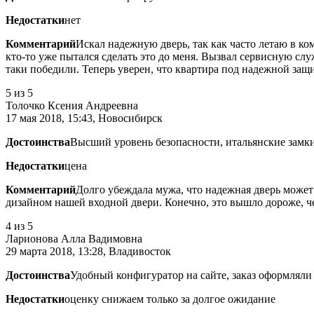
Недостатки
нет
Комментарий
Искал надежную дверь, так как часто летаю в ко
кто-то уже пытался сделать это до меня. Вызвал сервисную слу
таки победили. Теперь уверен, что квартира под надежной защ
5
из 5
Толочко Ксения Андреевна
17 мая 2018, 15:43, Новосибирск
Достоинства
Высший уровень безопасности, итальянские замк
Недостатки
цена
Комментарий
Долго убеждала мужа, что надежная дверь может 
дизайном нашей входной двери. Конечно, это вышло дороже, чем
4
из 5
Ларионова Алла Вадимовна
29 марта 2018, 13:28, Владивосток
Достоинства
Удобный конфигуратор на сайте, заказ оформляли
Недостатки
оценку снижаем только за долгое ожидание