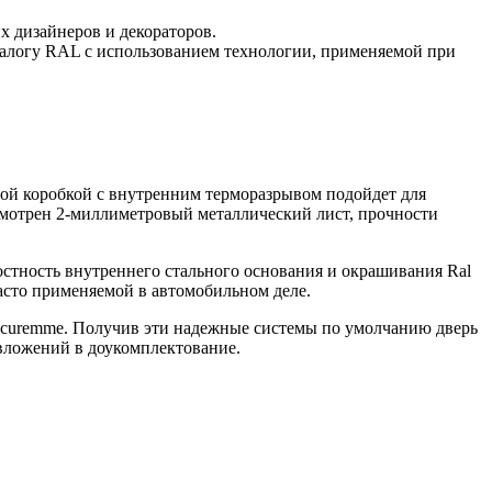
 дизайнеров и декораторов.
талогу RAL с использованием технологии, применяемой при
нной коробкой с внутренним терморазрывом подойдет для
смотрен 2-миллиметровый металлический лист, прочности
остность внутреннего стального основания и окрашивания Ral
асто применяемой в автомобильном деле.
ecuremme. Получив эти надежные системы по умолчанию дверь
ких вложений в доукомплектование.