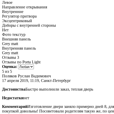
Левое
Направление открывания
Внутренние
Регулятор притвора
Эксцентриковый
Доборы с внутренней стороны
Нет
Фото текстур
Внешняя панель
Grey matt
Внутренняя панель
Grey matt
Отзывы
3
Отзывы по Porta Light
Оценка:
5
из 5
Поляков Руслан Вадимович
17 апреля 2019, 11:19, Санкт-Петербург
Достоинства
Быстро выполнили заказ, теплая дверь
Недостатки
нет
Комментарий
Изготовление двери заняло примерно дней 8, для
покупкой довольны! Посоветовали родителям такую же, по цен