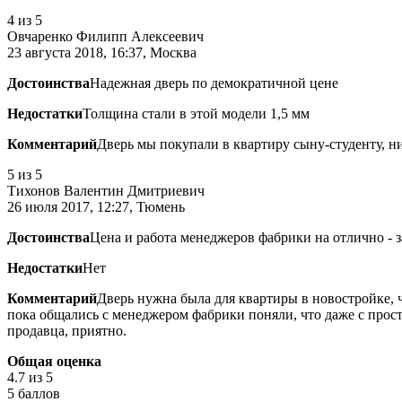
4
из 5
Овчаренко Филипп Алексеевич
23 августа 2018, 16:37, Москва
Достоинства
Надежная дверь по демократичной цене
Недостатки
Толщина стали в этой модели 1,5 мм
Комментарий
Дверь мы покупали в квартиру сыну-студенту, ни
5
из 5
Тихонов Валентин Дмитриевич
26 июля 2017, 12:27, Тюмень
Достоинства
Цена и работа менеджеров фабрики на отлично - 
Недостатки
Нет
Комментарий
Дверь нужна была для квартиры в новостройке, 
пока общались с менеджером фабрики поняли, что даже с прост
продавца, приятно.
Общая оценка
4.7
из 5
5 баллов