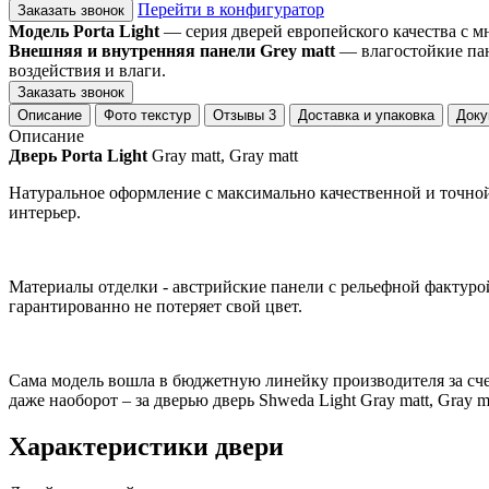
Перейти в конфигуратор
Заказать звонок
Модель Porta Light
— серия дверей европейского качества с 
Внешняя и внутренняя панели Grey matt
— влагостойкие пан
воздействия и влаги.
Заказать звонок
Описание
Фото текстур
Отзывы
3
Доставка и упаковка
Доку
Описание
Дверь Porta Light
Gray matt, Gray matt
Натуральное оформление с максимально качественной и точной 
интерьер.
Материалы отделки - австрийские панели с рельефной фактур
гарантированно не потеряет свой цвет.
Сама модель вошла в бюджетную линейку производителя за сче
даже наоборот – за дверью дверь Shweda Light Gray matt, Gray 
Характеристики двери