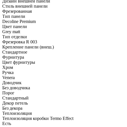
Дизайн внешней панели
Стиль внешней панели
Фрезерованная
Тип панели
Decoline Premium
Цвет панели
Grey matt
Тип отделки
Фрезеровка R 003
Крепление панели (внеш.)
Стандартное
Фурнитура
Цвет фурнитуры
Хром
Ручка
Venera
Доводчик
Без доводчика
Порог
Стандартный
Декор петель
Без декора
Теплоизоляция
Теплоизоляция коробки Termo Effect
Есть