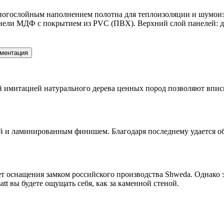
многослойным наполнением полотна для теплоизоляции и шумои
ели МДФ с покрытием из PVC (ПВХ). Верхний слой панелей: де
ментация
имитацией натурального дерева ценных пород позволяют вписыва
ой и ламинированным финишем. Благодаря последнему удается о
т оснащения замком российского производства Shweda. Однако э
matt вы будете ощущать себя, как за каменной стеной.