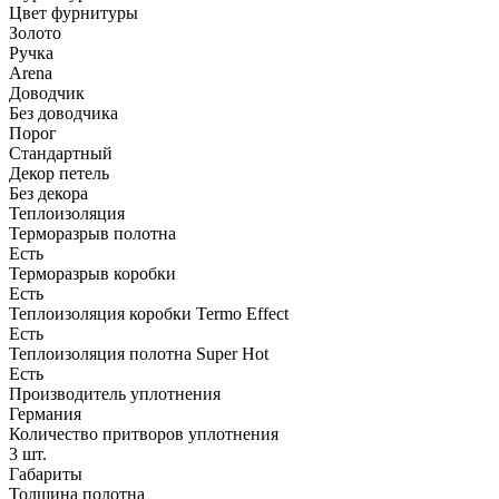
Цвет фурнитуры
Золото
Ручка
Arena
Доводчик
Без доводчика
Порог
Стандартный
Декор петель
Без декора
Теплоизоляция
Терморазрыв полотна
Есть
Терморазрыв коробки
Есть
Теплоизоляция коробки Termo Effect
Есть
Теплоизоляция полотна Super Нot
Есть
Производитель уплотнения
Германия
Количество притворов уплотнения
3 шт.
Габариты
Толщина полотна