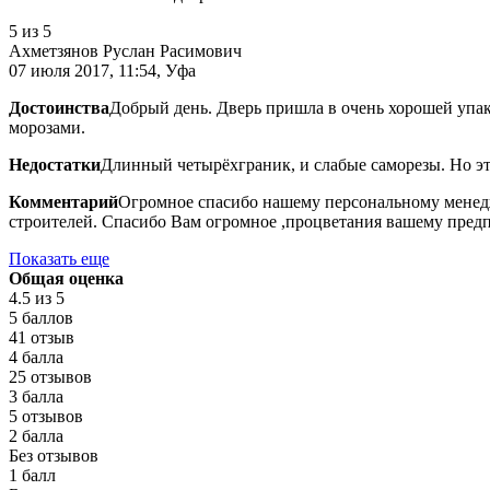
5
из 5
Ахметзянов Руслан Расимович
07 июля 2017, 11:54, Уфа
Достоинства
Добрый день. Дверь пришла в очень хорошей упак
морозами.
Недостатки
Длинный четырёхграник, и слабые саморезы. Но эт
Комментарий
Огромное спасибо нашему персональному менедже
строителей. Спасибо Вам огромное ,процветания вашему предп
Показать еще
Общая оценка
4.5
из 5
5 баллов
41 отзыв
4 балла
25 отзывов
3 балла
5 отзывов
2 балла
Без отзывов
1 балл