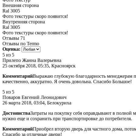
Внешняя сторона
Ral 3005
Фото текстуры скоро появится!
Внутренняя сторона
Ral 3005
Фото текстуры скоро появится!
Отзывы
71
Отзывы по Termo
Оценка:
5
из 5
Прилепо Жанна Валерьевна
25 октября 2018, 05:35, Красноярск
Комментарий
Выражаю глубокую благодарность менеджерам по 
качественно, аккуратно. Я очень довольна. Спасибо Большое!
5
из 5
Поваров Евгений Леонидович
26 марта 2018, 03:04, Белокуриха
Достоинства
Затраты на покупку себя оправдывают в полной м
нужно еще и сохранить при транспортировке до потребителя.
Комментарий
Приобрел вторую дверь для частного дома, пото
Спасибо за отличные двери!