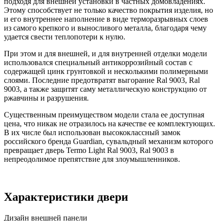
подходя для внешней установки в частных домовладениях.
Этому способствует не только качество покрытия изделия, но
и его внутреннее наполнение в виде терморазрывных слоев
из самого крепкого и выносливого металла, благодаря чему
удается свести теплопотери к нулю.
При этом и для внешней, и для внутренней отделки модели
использовался специальный антикоррозийный состав с
содержащей цинк грунтовкой и несколькими полимерными
слоями. Последние предотвратят выгорание Ral 9003, Ral
9003, а также защитят саму металлическую конструкцию от
ржавчины и разрушения.
Существенным преимуществом модели стала ее доступная
цена, что никак не отразилось на качестве ее комплектующих.
В их числе был использован высококлассный замок
российского бренда Guardian, сувальдный механизм которого
превращает дверь Termo Light Ral 9003, Ral 9003 в
непреодолимое препятствие для злоумышленников.
Характеристики двери
Дизайн внешней панели