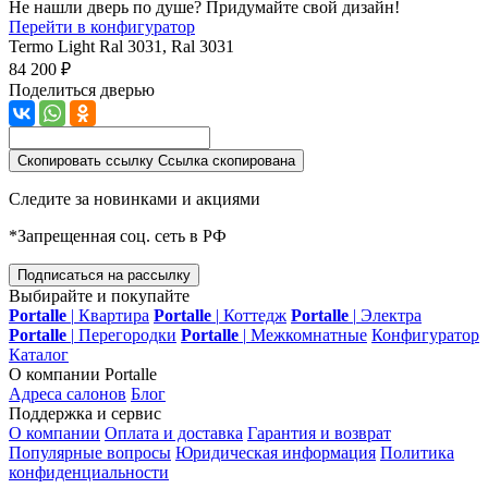
Не нашли дверь по душе? Придумайте свой дизайн!
Перейти в конфигуратор
Termo Light
Ral 3031, Ral 3031
84 200 ₽
Поделиться дверью
Скопировать ссылку
Ссылка скопирована
Следите за новинками и акциями
*Запрещенная соц. сеть в РФ
Подписаться на рассылку
Выбирайте и покупайте
Portalle
|
Квартира
Portalle
|
Коттедж
Portalle
|
Электра
Portalle
|
Перегородки
Portalle
|
Межкомнатные
Конфигуратор
Каталог
О компании Portalle
Адреса салонов
Блог
Поддержка и сервис
О компании
Оплата и доставка
Гарантия и возврат
Популярные вопросы
Юридическая информация
Политика
конфиденциальности