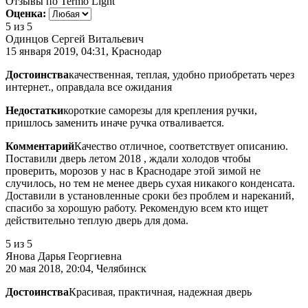
Отзывы по Termo Light
Оценка:
5
из 5
Одинцов Сергей Витальевич
15 января 2019, 04:31, Краснодар
Достоинства
качественная, теплая, удобно приобретать через
интернет., оправдала все ожидания
Недостатки
короткие саморезы для крепления ручки,
пришлось заменить иначе ручка отваливается.
Комментарий
Качество отличное, соответствует описанию.
Поставили дверь летом 2018 , ждали холодов чтобы
проверить, морозов у нас в Краснодаре этой зимой не
случилось, но тем не менее дверь сухая никакого конденсата.
Доставили в установленные сроки без проблем и нареканий,
спасибо за хорошую работу. Рекомендую всем кто ищет
действительно теплую дверь для дома.
5
из 5
Янова Дарья Георгиевна
20 мая 2018, 20:04, Челябинск
Достоинства
Красивая, практичная, надежная дверь