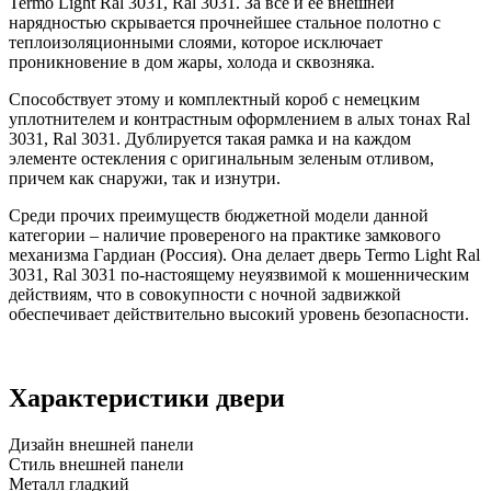
Termo Light Ral 3031, Ral 3031. За все й ее внешней
нарядностью скрывается прочнейшее стальное полотно с
теплоизоляционными слоями, которое исключает
проникновение в дом жары, холода и сквозняка.
Способствует этому и комплектный короб с немецким
уплотнителем и контрастным оформлением в алых тонах Ral
3031, Ral 3031. Дублируется такая рамка и на каждом
элементе остекления с оригинальным зеленым отливом,
причем как снаружи, так и изнутри.
Среди прочих преимуществ бюджетной модели данной
категории – наличие провереного на практике замкового
механизма Гардиан (Россия). Она делает дверь Termo Light Ral
3031, Ral 3031 по-настоящему неуязвимой к мошенническим
действиям, что в совокупности с ночной задвижкой
обеспечивает действительно высокий уровень безопасности.
Характеристики двери
Дизайн внешней панели
Стиль внешней панели
Металл гладкий