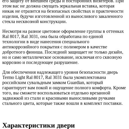
его защиту от внешней среды и посторонних визитеров. При
этом вас не должна смущать зеркальная вставка, которая
никак не отразится на безопасных свойствах и практичности
изделия, будучи изготовленной из выносливого закаленного
стекла несквозной конструкции.
Несмотря на разное цветовое оформление группы в оттенках
Ral 8017, Ral 3031, она была обработана по единой
технологии в виде нанесения специального
антикоррозийного покрытия с полимером в качестве
добротного финиша. Последний защищает не только дизайн,
но и само металлическое основание, исключая его сквозную
коррозию и последующее разрушение.
Для обеспечения надлежащего уровня безопасности дверь
Termo Light Ral 8017, Ral 3031 была укомплектована
российским сувальдным замком Guardian, который
гарантирует вам покой и ощущение полного комфорта. Кроме
того, вы сможете воспользоваться отдельно врезанной
задвижкой из стали и красивыми выносливыми ручками
стального цвета, которые также вошли в комплект поставки.
Характеристики двери