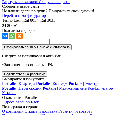
Вернуться в каталог
Следующая дверь
Соберите дверь сами
Не нашли дверь по душе? Придумайте свой дизайн!
Перейти в конфигуратор
Termo Light
Ral 8017, Ral 3031
24 800 ₽
Поделиться дверью
Скопировать ссылку
Ссылка скопирована
Следите за новинками и акциями
*Запрещенная соц. сеть в РФ
Подписаться на рассылку
Выбирайте и покупайте
Portalle
|
Квартира
Portalle
|
Коттедж
Portalle
|
Электра
Portalle
|
Перегородки
Portalle
|
Межкомнатные
Конфигуратор
Каталог
О компании Portalle
Адреса салонов
Блог
Поддержка и сервис
О компании
Оплата и доставка
Гарантия и возврат