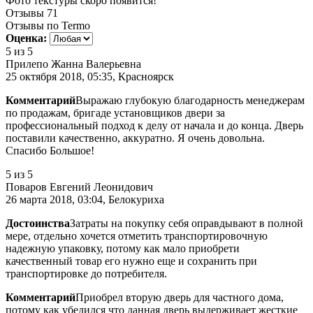
Фото текстуры скоро появится!
Отзывы
71
Отзывы по Termo
Оценка:
5
из 5
Прилепо Жанна Валерьевна
25 октября 2018, 05:35, Красноярск
Комментарий
Выражаю глубокую благодарность менеджерам
по продажам, бригаде установщиков двери за
профессиональный подход к делу от начала и до конца. Дверь
поставили качественно, аккуратно. Я очень довольна.
Спасибо Большое!
5
из 5
Поваров Евгений Леонидович
26 марта 2018, 03:04, Белокуриха
Достоинства
Затраты на покупку себя оправдывают в полной
мере, отдельно хочется отметить транспортировочную
надежную упаковку, потому как мало приобрети
качественный товар его нужно еще и сохранить при
транспортировке до потребителя.
Комментарий
Приобрел вторую дверь для частного дома,
потому как убедился что данная дверь выдерживает жесткие