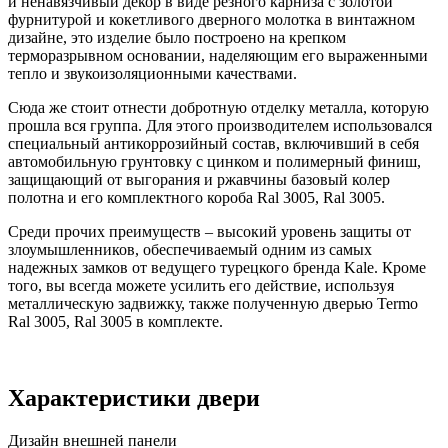
и ненавязчивый декор в виде резного карниза с золотой
фурнитурой и кокетливого дверного молотка в винтажном
дизайне, это изделие было построено на крепком
терморазрывном основании, наделяющим его выраженными
тепло и звукоизоляционными качествами.
Сюда же стоит отнести добротную отделку металла, которую
прошла вся группа. Для этого производителем использовался
специальный антикоррозийный состав, включивший в себя
автомобильную грунтовку с цинком и полимерный финиш,
защищающий от выгорания и ржавчины базовый колер
полотна и его комплектного короба Ral 3005, Ral 3005.
Среди прочих преимуществ – высокий уровень защиты от
злоумышленников, обеспечиваемый одним из самых
надежных замков от ведущего турецкого бренда Kale. Кроме
того, вы всегда можете усилить его действие, используя
металлическую задвижку, также полученную дверью Termo
Ral 3005, Ral 3005 в комплекте.
Характеристики двери
Дизайн внешней панели