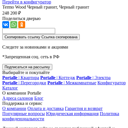
Перейти в конфигуратор
Termo Wood
Черный гранит, Черный гранит
248 200 ₽
Поделиться дверью
Скопировать ссылку
Ссылка скопирована
Следите за новинками и акциями
*Запрещенная соц. сеть в РФ
Подписаться на рассылку
Выбирайте и покупайте
Portalle
|
Квартира
Portalle
|
Коттедж
Portalle
|
Электра
Portalle
|
Перегородки
Portalle
|
Межкомнатные
Конфигуратор
Каталог
О компании Portalle
Адреса салонов
Блог
Поддержка и сервис
О компании
Оплата и доставка
Гарантия и возврат
Популярные вопросы
Юридическая информация
Политика
конфиденциальности