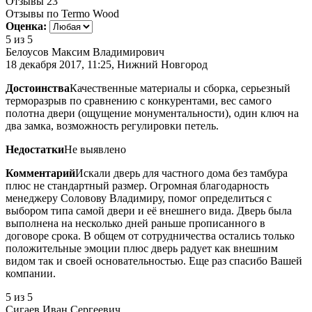
Отзывы
23
Отзывы по Termo Wood
Оценка:
5
из 5
Белоусов Максим Владимирович
18 декабря 2017, 11:25, Нижний Новгород
Достоинства
Качественные материалы и сборка, серьезный
терморазрыв по сравнению с конкурентами, вес самого
полотна двери (ощущение монументальности), один ключ на
два замка, возможность регулировки петель.
Недостатки
Не выявлено
Комментарий
Искали дверь для частного дома без тамбура
плюс не стандартный размер. Огромная благодарность
менеджеру Соловову Владимиру, помог определиться с
выбором типа самой двери и её внешнего вида. Дверь была
выполнена на несколько дней раньше прописанного в
договоре срока. В общем от сотрудничества остались только
положительные эмоции плюс дверь радует как внешним
видом так и своей основательностью. Еще раз спасибо Вашей
компании.
5
из 5
Сигаев Иван Сергеевич