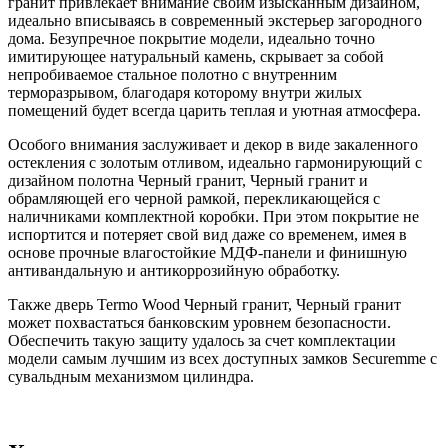
гранит привлекает внимание своим изысканным дизайном,
идеально вписываясь в современный экстерьер загородного
дома. Безупречное покрытие модели, идеально точно
имитирующее натуральный камень, скрывает за собой
непробиваемое стальное полотно с внутренним
терморазрывом, благодаря которому внутри жилых
помещений будет всегда царить теплая и уютная атмосфера.
Особого внимания заслуживает и декор в виде закаленного
остекления с золотым отливом, идеально гармонирующий с
дизайном полотна Черный гранит, Черный гранит и
обрамляющей его черной рамкой, перекликающейся с
наличниками комплектной коробки. При этом покрытие не
испортится и потеряет свой вид даже со временем, имея в
основе прочные влагостойкие МДФ-панели и финишную
антивандальную и антикоррозийную обработку.
Также дверь Termo Wood Черный гранит, Черный гранит
может похвастаться банковским уровнем безопасности.
Обеспечить такую защиту удалось за счет комплектации
модели самым лучшим из всех доступных замков Securemme с
сувальдным механизмом цилиндра.