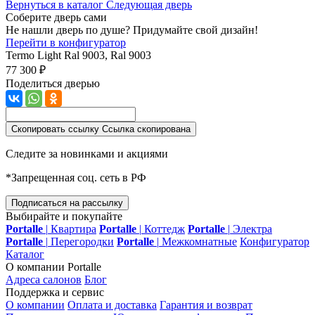
Вернуться в каталог
Следующая дверь
Соберите дверь сами
Не нашли дверь по душе? Придумайте свой дизайн!
Перейти в конфигуратор
Termo Light
Ral 9003, Ral 9003
77 300 ₽
Поделиться дверью
Скопировать ссылку
Ссылка скопирована
Следите за новинками и акциями
*Запрещенная соц. сеть в РФ
Подписаться на рассылку
Выбирайте и покупайте
Portalle
|
Квартира
Portalle
|
Коттедж
Portalle
|
Электра
Portalle
|
Перегородки
Portalle
|
Межкомнатные
Конфигуратор
Каталог
О компании Portalle
Адреса салонов
Блог
Поддержка и сервис
О компании
Оплата и доставка
Гарантия и возврат