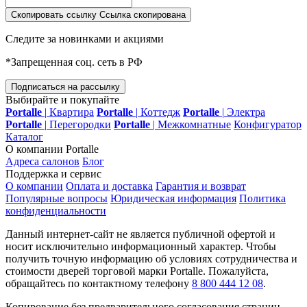
Скопировать ссылку
Ссылка скопирована
Следите за новинками и акциями
*Запрещенная соц. сеть в РФ
Подписаться на рассылку
Выбирайте и покупайте
Portalle
|
Квартира
Portalle
|
Коттедж
Portalle
|
Электра
Portalle
|
Перегородки
Portalle
|
Межкомнатные
Конфигуратор
Каталог
О компании Portalle
Адреса салонов
Блог
Поддержка и сервис
О компании
Оплата и доставка
Гарантия и возврат
Популярные вопросы
Юридическая информация
Политика
конфиденциальности
Данный интернет-сайт не является публичной офертой и
носит исключительно информационный характер. Чтобы
получить точную информацию об условиях сотрудничества и
стоимости дверей торговой марки Portalle. Пожалуйста,
обращайтесь по контактному телефону
8 800 444 12 08
.
Копирование без предварительного согласования страниц