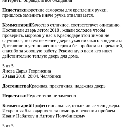
интернет., оправдала все ожидания
Недостатки
короткие саморезы для крепления ручки,
пришлось заменить иначе ручка отваливается.
Комментарий
Качество отличное, соответствует описанию.
Поставили дверь летом 2018 , ждали холодов чтобы
проверить, морозов у нас в Краснодаре этой зимой не
случилось, но тем не менее дверь сухая никакого конденсата.
Доставили в установленные сроки без проблем и нареканий,
спасибо за хорошую работу. Рекомендую всем кто ищет
действительно теплую дверь для дома.
5
из 5
Янова Дарья Георгиевна
20 мая 2018, 20:04, Челябинск
Достоинства
Красивая, практичная, надежная дверь
Недостатки
Недостатков не замечено
Комментарий
Профессиональные, отзывчивые менеджеры.
Искренняя благодарность за помощь в решении проблем
Ивану Набатову и Антону Полубинскому
5
из 5