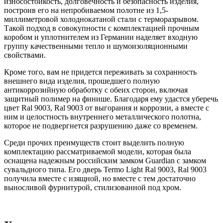
износостойкость, долговечность и безопасность изделия,
построив его на непробиваемом полотне из 1,5-
миллиметровой холоднокатаной стали с терморазрывом.
Такой подход в совокупности с комплектацией прочным
коробом и уплотнителем из Германии наделяет входную
группу качественными тепло и шумоизоляционными
свойствами.
Кроме того, вам не придется переживать за сохранность
внешнего вида изделия, прошедшего полную
антикоррозийную обработку с обеих сторон, включая
защитный полимер на финише. Благодаря ему удастся уберечь
цвет Ral 9003, Ral 9003 от выгорания и коррозии, а вместе с
ним и целостность внутреннего металлического полотна,
которое не подвергнется разрушению даже со временем.
Среди прочих преимуществ стоит выделить полную
комплектацию рассматриваемой модели, которая была
оснащена надежным российским замком Guardian с замком
сувальдного типа. Его дверь Termo Light Ral 9003, Ral 9003
получила вместе с изящной, но вместе с тем достаточно
выносливой фурнитурой, стилизованной под хром.