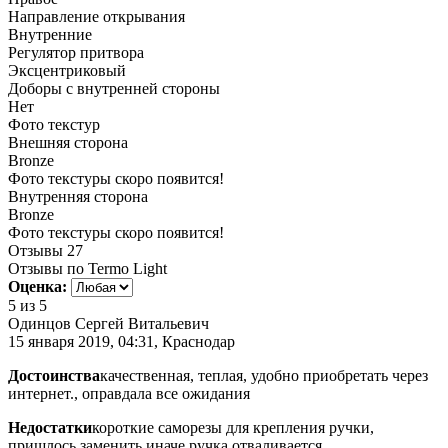
Направление открывания
Внутренние
Регулятор притвора
Эксцентриковый
Доборы с внутренней стороны
Нет
Фото текстур
Внешняя сторона
Bronze
Фото текстуры скоро появится!
Внутренняя сторона
Bronze
Фото текстуры скоро появится!
Отзывы
27
Отзывы по Termo Light
Оценка:
5
из 5
Одинцов Сергей Витальевич
15 января 2019, 04:31, Краснодар
Достоинства
качественная, теплая, удобно приобретать через
интернет., оправдала все ожидания
Недостатки
короткие саморезы для крепления ручки,
пришлось заменить иначе ручка отваливается.