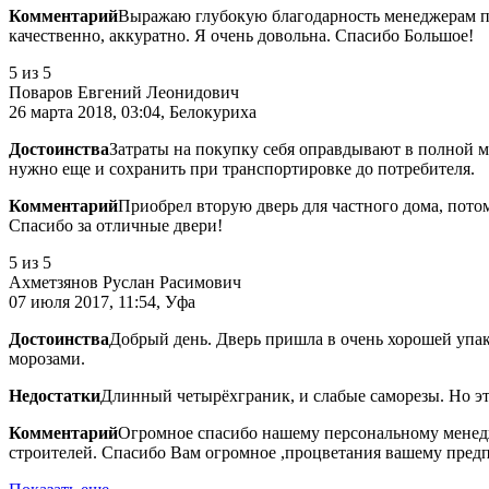
Комментарий
Выражаю глубокую благодарность менеджерам по 
качественно, аккуратно. Я очень довольна. Спасибо Большое!
5
из 5
Поваров Евгений Леонидович
26 марта 2018, 03:04, Белокуриха
Достоинства
Затраты на покупку себя оправдывают в полной м
нужно еще и сохранить при транспортировке до потребителя.
Комментарий
Приобрел вторую дверь для частного дома, пото
Спасибо за отличные двери!
5
из 5
Ахметзянов Руслан Расимович
07 июля 2017, 11:54, Уфа
Достоинства
Добрый день. Дверь пришла в очень хорошей упак
морозами.
Недостатки
Длинный четырёхграник, и слабые саморезы. Но эт
Комментарий
Огромное спасибо нашему персональному менедже
строителей. Спасибо Вам огромное ,процветания вашему предп