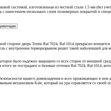
вой системой, изготовленная из честной стали 1.5 мм (без учет
ь с нанесением нескольких слоев полимерных покрытий и специ
ументация
ой стороне дверь Termo Ral 7024, Ral 1014 прекрасно впишется 
дель с внутренним терморазрывом решит такой наболевший для 
, которое было надежно защищено со всех сторон от внешней с
оге не пострадают и базовые оттенки Ral 7024, Ral 1014, кото
безопасности вашего домовладения и всех проживающих в нем до
ковым механизмом Kale, который на ура справляется со своей 