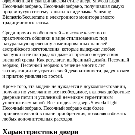
оформленная в скандинавском стиле дверь Shweda Light
Песочный зебрано, Песочный зебрано, получившая самую
продвинутую систему зашиты в виде замка Samsung
Biometric/Securemme и электронного монитора вместо
традиционного глазка.
Среди прочих особенностей – высокое качество и
практичность обшивки в виде стилизованных под
натуральную древесину ламинированных панелей
австрийского изготовления, которые выдержат любые
нагрузки и не пострадают даже от прямого воздействия
внешней среды. Как результат, выбранный дизайн Песочный
зебрано, Песочный зебрано в течение многих лет
эксплуатации не утратит своей декоративности, радуя хозяев
и приятно удивляя их гостей.
Кроме того, эта модель не нуждается в доукомплектовании,
получив по умолчанию все необходимое, включая добротные
дверные петли и усиленный немецким герметичным
уплотнителем короб. Все это делает дверь Shweda Light
Песочный зебрано, Песочный зебрано еще более
привлекательной в плане приобретения, позволяя избежать
любых дополнительных расходов.
Характеристики двери