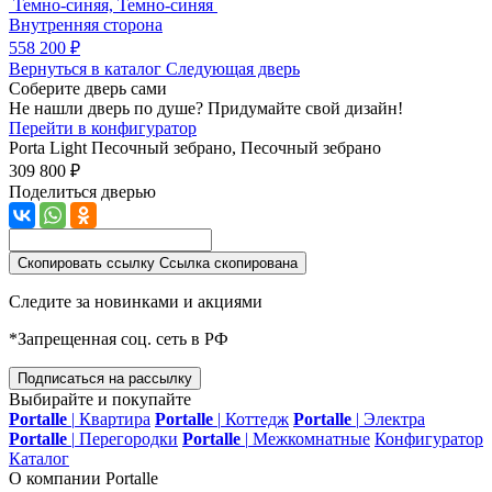
Темно-синяя, Темно-синяя
Внутренняя сторона
558 200 ₽
Вернуться в каталог
Следующая дверь
Соберите дверь сами
Не нашли дверь по душе? Придумайте свой дизайн!
Перейти в конфигуратор
Porta Light
Песочный зебрано, Песочный зебрано
309 800 ₽
Поделиться дверью
Скопировать ссылку
Ссылка скопирована
Следите за новинками и акциями
*Запрещенная соц. сеть в РФ
Подписаться на рассылку
Выбирайте и покупайте
Portalle
|
Квартира
Portalle
|
Коттедж
Portalle
|
Электра
Portalle
|
Перегородки
Portalle
|
Межкомнатные
Конфигуратор
Каталог
О компании Portalle