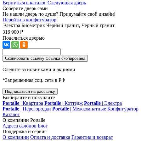
Вернуться в каталог
Следующая дверь
Соберите дверь сами
Не нашли дверь по душе? Придумайте свой дизайн!
Перейти в конфигуратор
Электра Биометрик
Черный гранит, Черный гранит
316 900 ₽
Поделиться дверью
Скопировать ссылку
Ссылка скопирована
Следите за новинками и акциями
*Запрещенная соц. сеть в РФ
Подписаться на рассылку
Выбирайте и покупайте
Portalle
|
Квартира
Portalle
|
Коттедж
Portalle
|
Электра
Portalle
|
Перегородки
Portalle
|
Межкомнатные
Конфигуратор
Каталог
О компании Portalle
Адреса салонов
Блог
Поддержка и сервис
О компании
Оплата и доставка
Гарантия и возврат