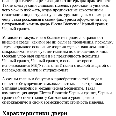
плане практической реализации без потерь для практичности.
Такие конструкции слишком тяжелы, громоздки и уязвимы,
чего можно избежать, отдав предпочтение качественной
стилизации под натуральную фактуру, наглядным примером
чему стала роскошная в своем фактурном оформлении под
натуральный камень дверь Electra Biometric Черный гранит,
Черный гранит.
Установите такую, и вам больше не придется страдать от
внешней среды, какими бы ни были ее проявления, поскольку
терморазрывное основание изделия сделает ваш домашний
микроклимат менее чувствительным по отношению к ним.
Особый упор был сделан и на практичность покрытия
Черный гранит, Черный гранит, в основе которого
использовались МДФ-плиты из Италии с полной защитой от
повреждений, влаги и ультрафиолета.
А самым главным бонусом к приобретению этой модели
станет ее безупречные замковые системы – электронная
Samsung Biometric и механическая Securemme. Такая
комплектация двери Electra Biometric Черный гранит, Черный
гранит обеспечит защиту банковского уровня, явно
опережающую в своих возможностях стоимость изделия.
Характеристики двери